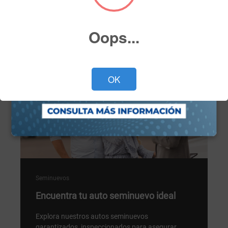
Programa tu cita ahora >
Oops...
OK
Seminuevos
Encuentra tu auto seminuevo ideal
Explora nuestros autos seminuevos
garantizados, inspeccionados para asegurar